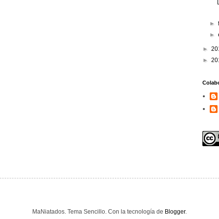
►
►
►
20
►
20
Colab
MaNiatados. Tema Sencillo. Con la tecnología de
Blogger
.