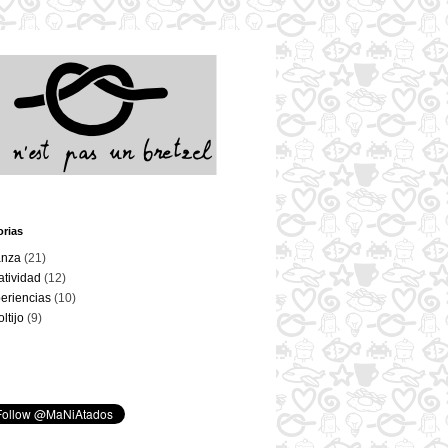
orias
anza
(21)
atividad
(12)
eriencias
(10)
oltijo
(9)