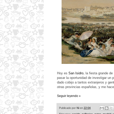
Hoy es
San Isidro
, la fiesta grande d
pasar la oportunidad de investigar un p
dado cobijo a tantos extranjeros y gen
otras provincias españolas, y me hace
Seguir leyendo »
Publicado por
Ni
en
22:04
Etiquetas:
cocido
,
gallinejas
,
gatos
,
madrid
,