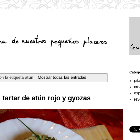
Categ
on la etiqueta
atun
.
Mostrar todas las entradas
pit
cre
exp
tartar de atún rojo y gyozas
rev