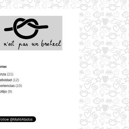
orias
anza
(21)
atividad
(12)
eriencias
(10)
oltijo
(9)