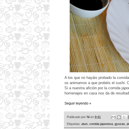
A los que no hayáis probado la comida
os animamos a que probéis el sushi. C
Si a nuestra afición por la comida jap
homenajes en casa nos da de resultad
Seguir leyendo »
Publicado por
Ni
en
9:41
Etiquetas:
atun
,
comida japonesa
,
gyozas
,
p