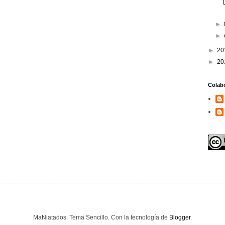
►
►
►
20
►
20
Colab
MaNiatados. Tema Sencillo. Con la tecnología de
Blogger
.