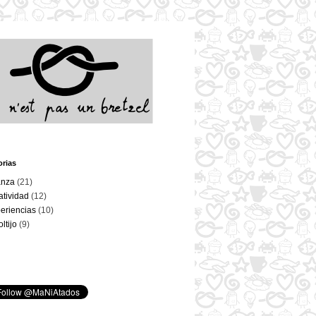
orias
anza
(21)
atividad
(12)
eriencias
(10)
oltijo
(9)