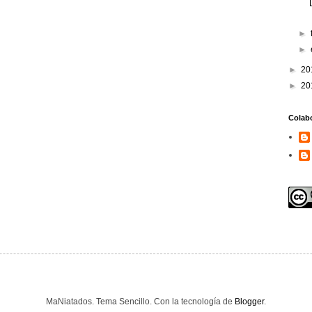
►
►
►
20
►
20
Colab
MaNiatados. Tema Sencillo. Con la tecnología de
Blogger
.